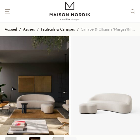
Accueil
/
Assises
/
Fauteuils & Canapés
/
Canapé & Ottoman ‘Margas’&Tradition / Plusieurs Finitions