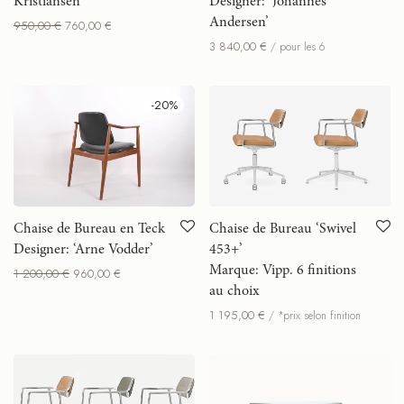
Kristiansen’
Designer: ‘Johannes
Andersen’
950,00
€
760,00
€
3 840,00
€
/ pour les 6
-
20
%
Chaise de Bureau ‘Swivel
Chaise de Bureau en Teck
453+’
Designer: ‘Arne Vodder’
Marque: Vipp. 6 finitions
1 200,00
€
960,00
€
au choix
1 195,00
€
/ *prix selon finition