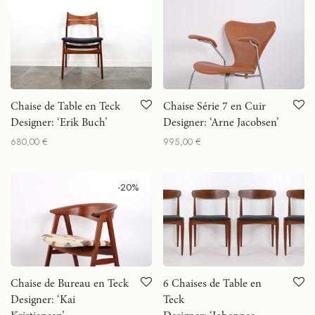
Chaise de Table en Teck
Chaise Série 7 en Cuir
Designer: ‘Erik Buch’
Designer: ‘Arne Jacobsen’
680,00
€
995,00
€
-
20
%
Chaise de Bureau en Teck
6 Chaises de Table en
Designer: ‘Kai
Teck