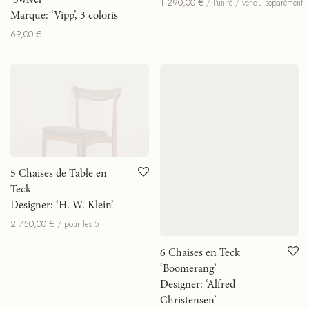
1 290,00
€
/ l'unité / vendu séparément
Marque: ‘Vipp’, 3 coloris
69,00
€
5 Chaises de Table en
6 Chaises en Teck
Teck
‘Boomerang’
Designer: ‘H. W. Klein’
Designer: ‘Alfred
Christensen’
2 750,00
€
/ pour les 5
4 080,00
€
/ pour les 6
-
20
%
-
20
%