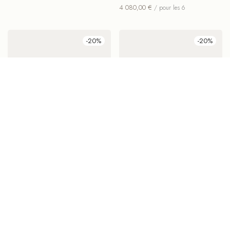
Chaise de Bureau en Teck
Chaise de Bureau en Teck
Assise re-tapissée en Cuir
Designers: ‘Sylvester &
Matz’
1 390,00
€
1 112,00
€
980,00
€
784,00
€
Affichage de 1–24 sur 27 résultats