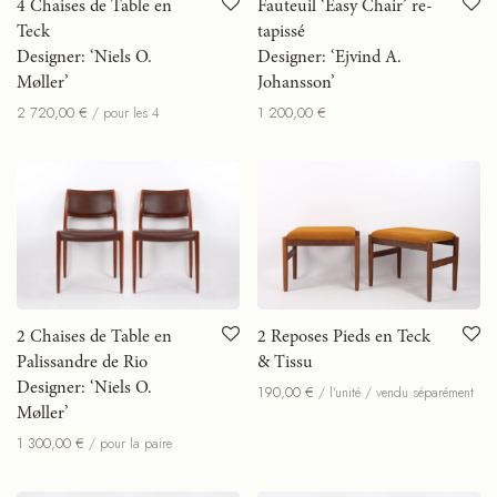
4 Chaises de Table en
Fauteuil ‘Easy Chair’ re-
Teck
tapissé
Designer: ‘Niels O.
Designer: ‘Ejvind A.
Møller’
Johansson’
2 720,00
€
1 200,00
€
/ pour les 4
2 Chaises de Table en
2 Reposes Pieds en Teck
Palissandre de Rio
& Tissu
Designer: ‘Niels O.
190,00
€
/ l'unité / vendu séparément
Møller’
1 300,00
€
/ pour la paire