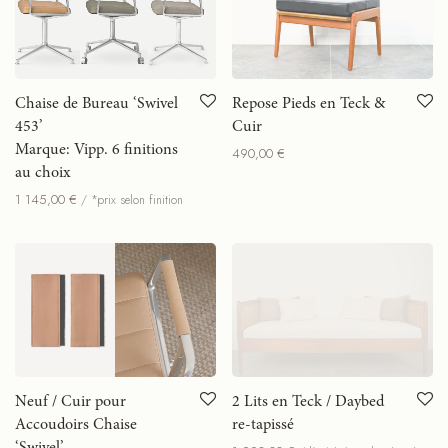
Chaise de Bureau ‘Swivel
Repose Pieds en Teck &
453’
Cuir
Marque: Vipp. 6 finitions
490,00
€
au choix
1 145,00
€
/ *prix selon finition
Neuf / Cuir pour
2 Lits en Teck / Daybed
Accoudoirs Chaise
re-tapissé
‘Swivel’