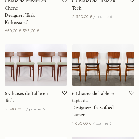
6 Chaises de Table en
Chaise de Bureau en
Teck
Chêne
Designer: ‘Erik
2 520,00
€
/ pour les 6
Kirkegaard’
650,00
€
585,00
€
6 Chaises de Table en
6 Chaises de Table re-
Teck
tapissées
Designer: ‘Ib Kofoed
2 880,00
€
/ pour les 6
Larsen’
1 680,00
€
/ pour les 6